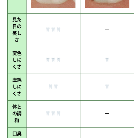
見た
目の
－
美し
さ
変色
しに
くさ
摩耗
しに
くさ
体と
の調
－
和
口臭