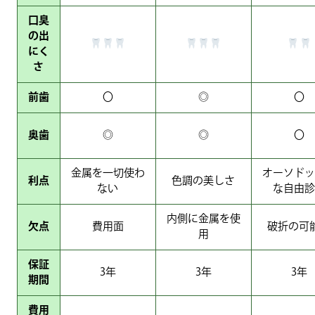
口臭
の出
にく
さ
前歯
〇
◎
〇
奥歯
◎
◎
〇
金属を一切使わ
オーソドッ
利点
色調の美しさ
ない
な自由診
内側に金属を使
欠点
費用面
破折の可
用
保証
3年
3年
3年
期間
費用