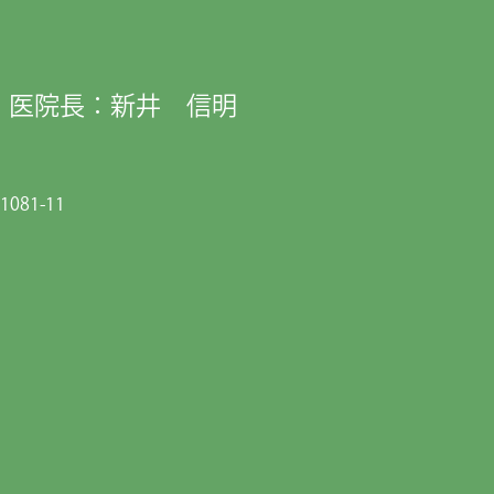
医院長：新井 信明
081-11
)